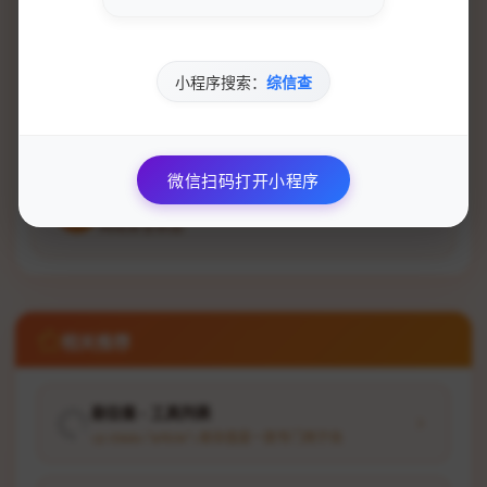
百度权重值
小程序搜索：
综信查
速度测试
网站访问速度
微信扫码打开小程序
安全检测
网站安全状态
相关推荐
易估值 - 工具列表
<p class="article">易估值是一款专门用于估