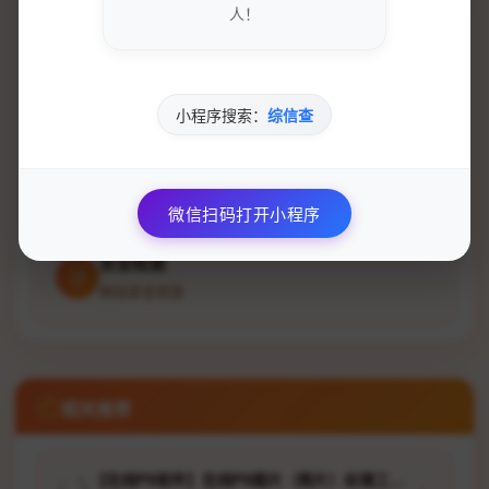
人！
权重查询
百度权重值
小程序搜索：
综信查
速度测试
网站访问速度
微信扫码打开小程序
安全检测
网站安全状态
相关推荐
【在线PS软件】在线PS图片（照片）处理工具_在线制作编辑图片ps精简版